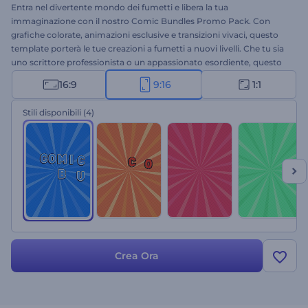
Entra nel divertente mondo dei fumetti e libera la tua
immaginazione con il nostro Comic Bundles Promo Pack. Con
grafiche colorate, animazioni esclusive e transizioni vivaci, questo
template porterà le tue creazioni a fumetti a nuovi livelli. Che tu sia
uno scrittore professionista o un appassionato esordiente, questo
template intuitivo renderà la creazione della tua storia unica un
16:9
9:16
1:1
gioco da ragazzi. Seleziona le scene che rispecchiano le tue idee,
scrivi i tuoi testi e completa il tuo video con una colonna sonora
Stili disponibili
(4)
energica e la tua voce fuori campo. Coinvolgi il tuo pubblico e
lascialo in trepidante attesa della tua prossima uscita con
promozioni accattivanti. Provalo subito!
Crea Ora