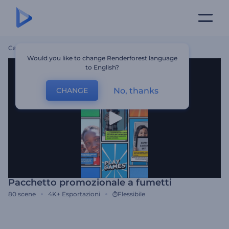
Casa
Modelli
Pacchetto Promozionale A Fumetti
Would you like to change Renderforest language
to English?
No, thanks
CHANGE
Pacchetto promozionale a fumetti
80
scene
4K+
Esportazioni
Flessibile