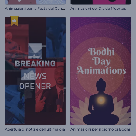
A
nimazioni per la Festa del Canada
Animazioni del Dia de Muertos
Apertura di notizie dell'ultima ora
Animazioni per il giorno di Bodhi