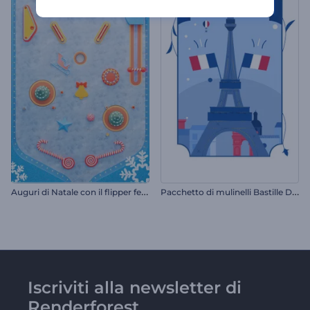
A
uguri di Natale con il flipper festivo
P
acchetto di mulinelli Bastille Day
Iscriviti alla newsletter di
Renderforest