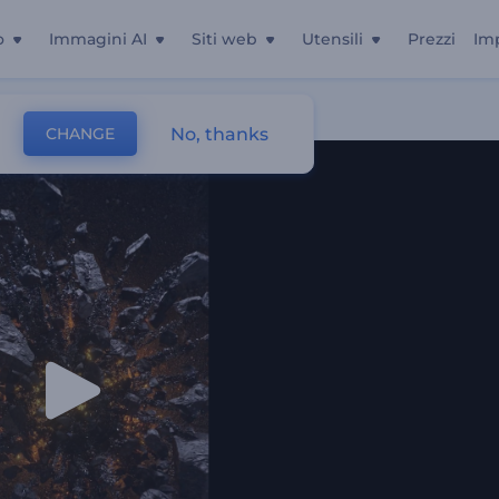
o
Immagini AI
Siti web
Utensili
Prezzi
Im
No, thanks
CHANGE