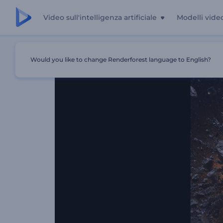
Video sull'intelligenza artificiale
Modelli vide
Casa
Modelli
Introduzione All'asteroide Che Si Schianta
Would you like to change Renderforest language to English?