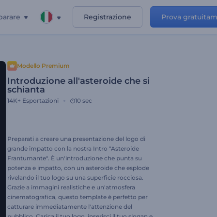
parare
Registrazione
Prova gratuita
Modello Premium
Introduzione all'asteroide che si
schianta
14K+
Esportazioni
10 sec
Preparati a creare una presentazione del logo di
grande impatto con la nostra Intro "Asteroide
Frantumante". È un'introduzione che punta su
potenza e impatto, con un asteroide che esplode
rivelando il tuo logo su una superficie rocciosa.
Grazie a immagini realistiche e un'atmosfera
cinematografica, questo template è perfetto per
catturare immediatamente l'attenzione del
pubblico. Carica il tuo logo, inserisci il tuo slogan e