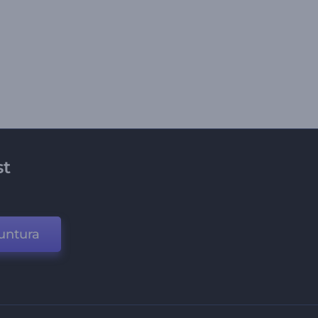
st
untura