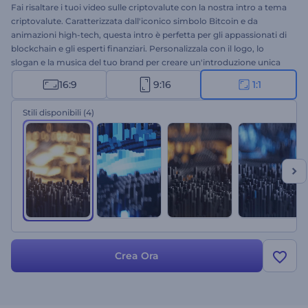
Fai risaltare i tuoi video sulle criptovalute con la nostra intro a tema
criptovalute. Caratterizzata dall'iconico simbolo Bitcoin e da
animazioni high-tech, questa intro è perfetta per gli appassionati di
blockchain e gli esperti finanziari. Personalizzala con il logo, lo
slogan e la musica del tuo brand per creare un'introduzione unica
per il tuo canale YouTube, webinar, presentazioni e qualsiasi altro
16:9
9:16
1:1
progetto legato alle criptovalute. Crea ora e lascia il segno nel
settore!
Stili disponibili
(4)
Crea Ora