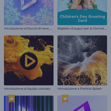
I
ntroduzione ai fiocchi di neve natalizi
B
iglietto d'auguri per la Giornata dei bambini
Introduzione al liquido colorato
Introduzione a Particle Splash