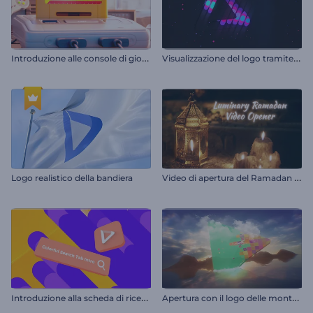
I
ntroduzione alle console di gioco retrò
V
isualizzazione del logo tramite LED
V
ideo di apertura del Ramadan di Luminary
Logo realistico della bandiera
I
ntroduzione alla scheda di ricerca colorata
A
pertura con il logo delle montagne