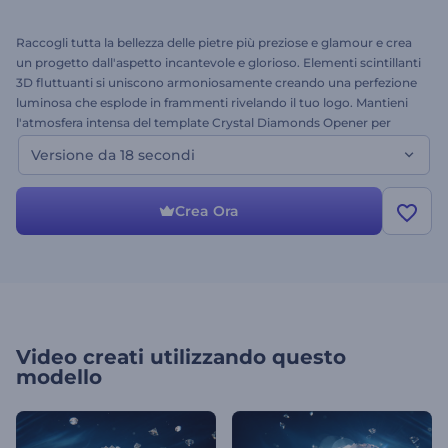
Raccogli tutta la bellezza delle pietre più preziose e glamour e crea
un progetto dall'aspetto incantevole e glorioso. Elementi scintillanti
3D fluttuanti si uniscono armoniosamente creando una perfezione
luminosa che esplode in frammenti rivelando il tuo logo. Mantieni
l'atmosfera intensa del template Crystal Diamonds Opener per
avere un impatto sia sulla mente che sull'anima. Usa questa
Versione da 18 secondi
ispirazione a tema diamanti per promozioni commerciali,
introduzioni a eventi speciali e festività, sigle di premiazione e molti
altri video che richiedono un design lussuoso. Carica il tuo logo e
Crea Ora
scopri il tuo tesoro video in pochi minuti!
Video creati utilizzando questo
modello