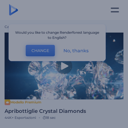
Casa
Modelli
Apribottiglie Crystal Diamonds
Would you like to change Renderforest language
to English?
No, thanks
CHANGE
Modello Premium
Apribottiglie Crystal Diamonds
44K+
Esportazioni
18 sec