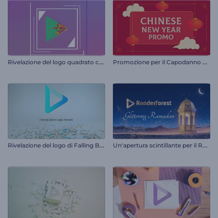
R
ivelazione del logo quadrato colorato
P
romozione per il Capodanno cinese
R
ivelazione del logo di Falling Balls
U
n'apertura scintillante per il Ramadan