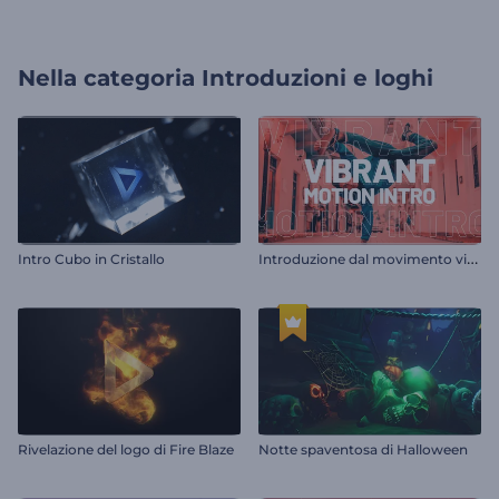
Nella categoria
Introduzioni e loghi
I
ntroduzione dal movimento vibrante
Intro Cubo in Cristallo
Rivelazione del logo di Fire Blaze
Notte spaventosa di Halloween