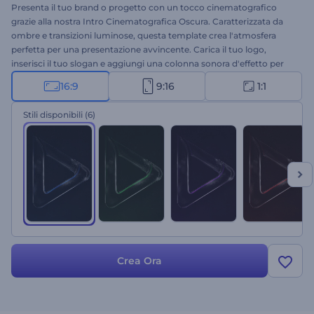
Presenta il tuo brand o progetto con un tocco cinematografico
grazie alla nostra Intro Cinematografica Oscura. Caratterizzata da
ombre e transizioni luminose, questa template crea l'atmosfera
perfetta per una presentazione avvincente. Carica il tuo logo,
inserisci il tuo slogan e aggiungi una colonna sonora d'effetto per
un'apertura memorabile. Ideale per promozioni aziendali o di
16:9
9:16
1:1
servizi, intro o outro di canali, introduzioni cinematografiche e
molto altro. Crea ora e coinvolgi il tuo pubblico fin dal primo
Stili disponibili
(6)
istante!
Crea Ora