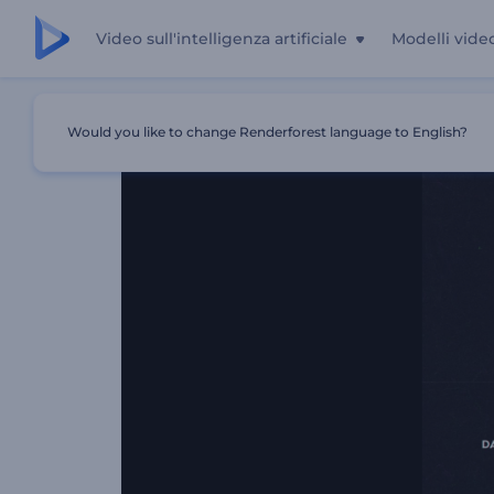
Video sull'intelligenza artificiale
Modelli vide
Casa
Modelli
Rivelazione Del Logo Di Dark Glitch
Would you like to change Renderforest language to English?