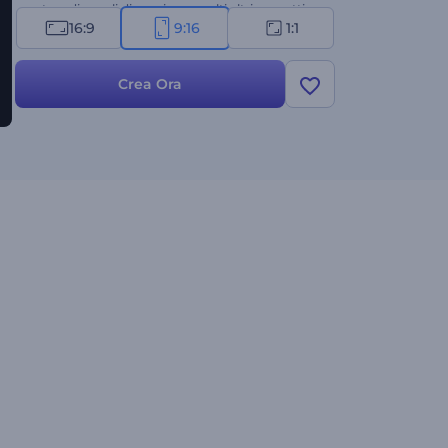
apertura di canali di gaming e molti altri progetti
16:9
9:16
1:1
creativi. Provalo subito!
Crea Ora