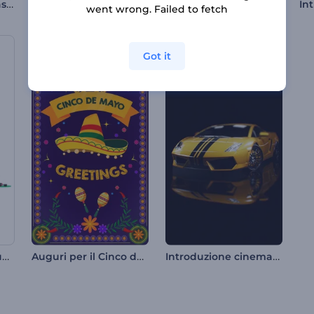
Apertura "Nuvole Pastello"
Introduzione alle particelle di fiamma al neon
Rivelazione del logo con particelle colorate
went wrong. Failed to fetch
Got it
Animazioni di Pasqua felici
Auguri per il Cinco de Mayo
Introduzione cinematografica alla presentazione dell'auto