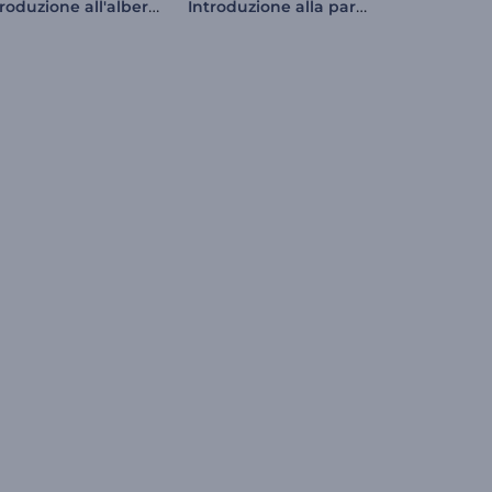
Introduzione all'albero di Natale scintillante
Introduzione alla partita di calcio