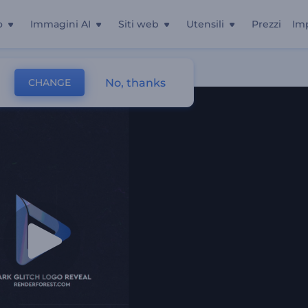
o
Immagini AI
Siti web
Utensili
Prezzi
Im
No, thanks
CHANGE