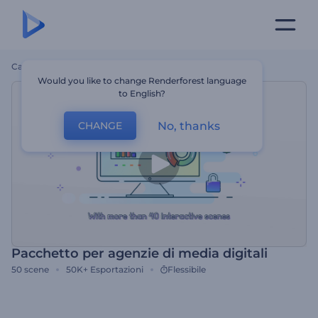
Casa
Modelli
Pacchetto Per Agenzie Di Media Digitali
Would you like to change Renderforest language
to English?
No, thanks
CHANGE
Pacchetto per agenzie di media digitali
50
scene
50K+
Esportazioni
Flessibile