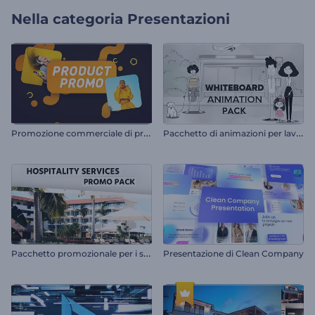
Nella categoria
Presentazioni
P
romozione commerciale di prodotti e vendita al dettaglio
P
acchetto di animazioni per lavagna bianca
P
acchetto promozionale per i servizi di ospitalità
Presentazione di Clean Company