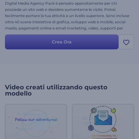
Digital Media Agency Pack è pensato appositamente per chi
possiede un sito web e desidera aumentarne le visite. Potrai
facilmente portare la tua attività a un livello superiore. Sono incluse
oltre 40 scene interattive di grafica, sviluppo web e mobile, social
media, pagamenti online e email marketing, video, supporti per
immagini e molto altro. Promuovi la tua app, il tuo servizio, il tuo
prodotto, il tuo sito web o persino l'intera missione aziendale. Ti
Crea Ora
basterà caricare la tua immagine, modificare il testo e la musica e il
gioco è fatto! Cosa aspetti? Provalo subito!
Video creati utilizzando questo
modello