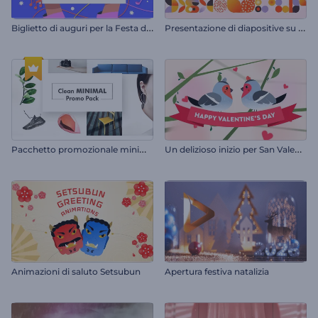
B
iglietto di auguri per la Festa del Lavoro
P
resentazione di diapositive su forme e motivi
P
acchetto promozionale minimalista e pulito
U
n delizioso inizio per San Valentino
Animazioni di saluto Setsubun
Apertura festiva natalizia