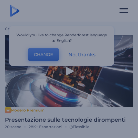
Casa
Modelli
Presentazione Sulle Tecnologie Dirompenti
Would you like to change Renderforest language
to English?
No, thanks
CHANGE
Modello Premium
Presentazione sulle tecnologie dirompenti
20
scene
28K+
Esportazioni
Flessibile