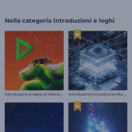
Nella categoria
Introduzioni e loghi
I
ntroduzione al ragno di Halloween
I
ntroduzione futuristica ad alta tecnologia