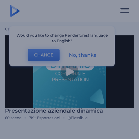
Casa
Modelli
Presentazione Aziendale Dinamica
Would you like to change Renderforest language
to English?
No, thanks
CHANGE
Presentazione aziendale dinamica
60
scene
7K+
Esportazioni
Flessibile