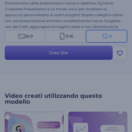
Dimenticatevi delle presentazioni noiose e ripetitive. Dynamic
Corporate Presentation è un modo unico per mostrare un
approccio personalizzato ai vostri progetti! Stupite colleghi e clienti
con una presentazione animata completamente nuova. Scegliete
uno dei 3 stili, aggiungete immagini e testo e non dimenticate la
musica. Perfetto per presentazioni aziendali, presentazioni di
16:9
9:16
1:1
business, promozioni sui social media e molto altro. Non
preoccupatevi del tempo. Bastano pochi minuti per creare un
video professionale! Impostate il timer e provatelo subito
Crea Ora
gratuitamente!
Video creati utilizzando questo
modello