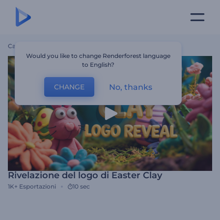
Casa
Modelli
Rivelazione Del Logo Di Easter Clay
Would you like to change Renderforest language
to English?
No, thanks
CHANGE
Rivelazione del logo di Easter Clay
1K+
Esportazioni
10 sec