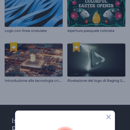
Logo con linee ondulate
Apertura pasquale colorata
I
ntroduzione alla tecnologia crittografica
R
ivelazione del logo di Raging Storm
Iscriviti alla newsletter di
Renderforest