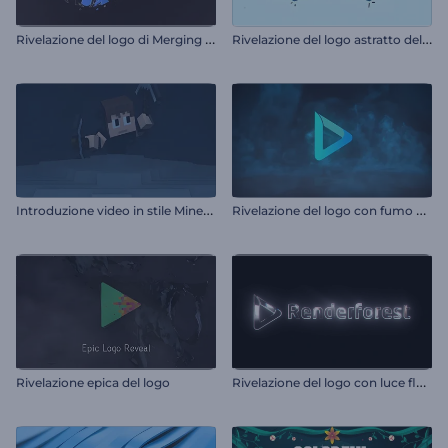
R
ivelazione del logo di Merging Fragments
R
ivelazione del logo astratto delle forme
I
ntroduzione video in stile Minecraft
R
ivelazione del logo con fumo vorticoso
R
ivelazione del logo con luce fluida
Rivelazione epica del logo