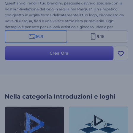
Quest'anno, rendi il tuo branding pasquale davvero speciale con la
nostra "Rivelazione del logo in argilla per Pasqua". Un simpatico
coniglietto in argilla forma delicatamente il tuo logo, circondato da
uova di Pasqua, fiori e una vivace atmosfera primaverile. Ogni
dettaglio è pensato per un look artistico e giocoso. Ideale per
auguri personalizzati, pubblicità natalizie, post sui social media e
16:9
9:16
molto altro. Personalizzalo facilmente con il nome del tuo brand, il
logo, un messaggio di auguri e una musica di sottofondo. Crea ora
e celebra la Pasqua con creatività!
Crea Ora
Nella categoria
Introduzioni e loghi