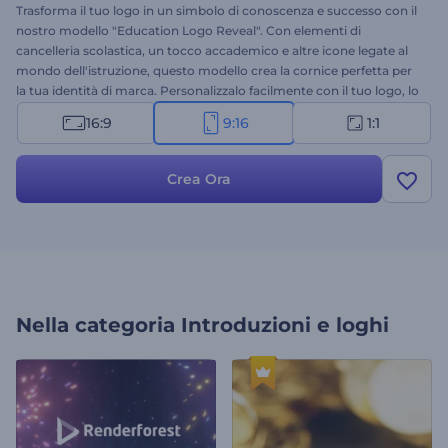
Trasforma il tuo logo in un simbolo di conoscenza e successo con il
nostro modello "Education Logo Reveal". Con elementi di
cancelleria scolastica, un tocco accademico e altre icone legate al
mondo dell'istruzione, questo modello crea la cornice perfetta per
la tua identità di marca. Personalizzalo facilmente con il tuo logo, lo
slogan e la musica di sottofondo. Ideale per scuole, corsi online,
16:9
9:16
1:1
presentazioni accademiche e altri progetti educativi. Crea ora e
lascia un'impressione duratura su studenti, insegnanti e pubblico!
Crea Ora
Nella categoria
Introduzioni e loghi