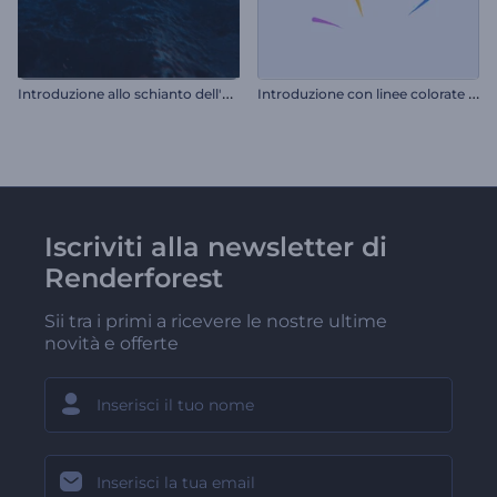
I
ntroduzione allo schianto dell'asteroide
I
ntroduzione con linee colorate vorticose
Iscriviti alla newsletter di
Renderforest
Sii tra i primi a ricevere le nostre ultime
novità e offerte