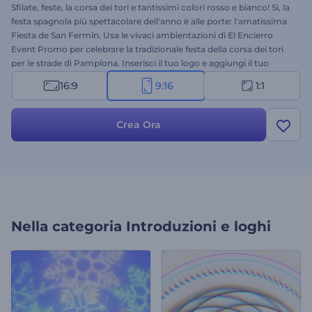
Sfilate, feste, la corsa dei tori e tantissimi colori rosso e bianco! Sì, la
festa spagnola più spettacolare dell'anno è alle porte: l'amatissima
Fiesta de San Fermín. Usa le vivaci ambientazioni di El Encierro
Event Promo per celebrare la tradizionale festa della corsa dei tori
per le strade di Pamplona. Inserisci il tuo logo e aggiungi il tuo
messaggio di auguri per ottenere il tuo video speciale in pochi
16:9
9:16
1:1
minuti. Perfetto per introduzioni alle festività, video di auguri, inviti
a feste, aperture di presentazioni e molto altro. Provalo subito!
Crea Ora
Nella categoria
Introduzioni e loghi