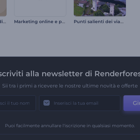
Video dimostrativo di un immobile moderno.
Marketing online e promozione SEO
Punti salienti dei viaggi ad alta velocità
scriviti alla newsletter di Renderfore
Sii tra i primi a ricevere le nostre ultime novità e offerte
Gi
Puoi facilmente annullare l'iscrizione in qualsiasi momento.