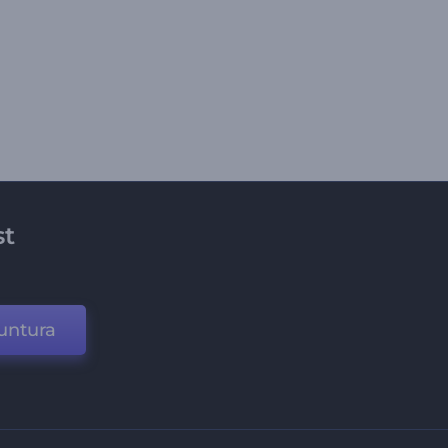
st
untura