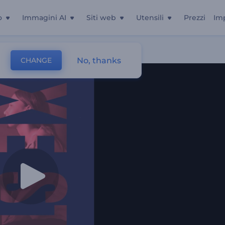
o
Immagini AI
Siti web
Utensili
Prezzi
Im
No, thanks
CHANGE