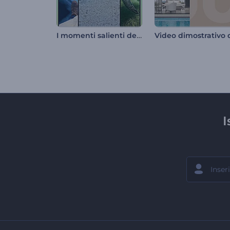
I momenti salienti della vita
I