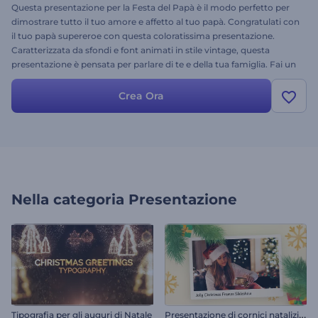
Questa presentazione per la Festa del Papà è il modo perfetto per
dimostrare tutto il tuo amore e affetto al tuo papà. Congratulati con
il tuo papà supereroe con questa coloratissima presentazione.
Caratterizzata da sfondi e font animati in stile vintage, questa
presentazione è pensata per parlare di te e della tua famiglia. Fai un
regalo davvero speciale che durerà a lungo. Provala oggi stesso e
guarda la gioia che proverà guardando questa presentazione per la
Crea Ora
Festa del Papà.
Nella categoria
Presentazione
P
resentazione di cornici natalizie allegre
Tipografia per gli auguri di Natale