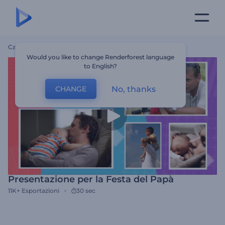
Casa
Modelli
Presentazione Per La Festa Del Papà
Would you like to change Renderforest language
to English?
No, thanks
CHANGE
Presentazione per la Festa del Papà
11K+
Esportazioni
30 sec