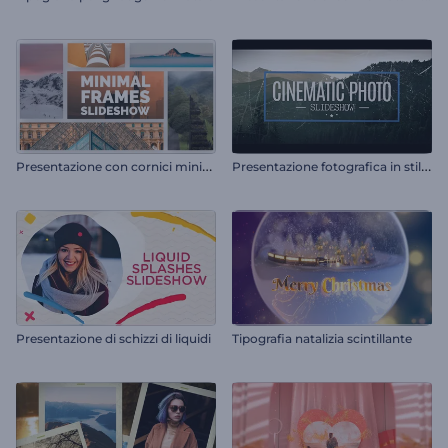
P
resentazione con cornici minimali
P
resentazione fotografica in stile cinematografico
Presentazione di schizzi di liquidi
Tipografia natalizia scintillante