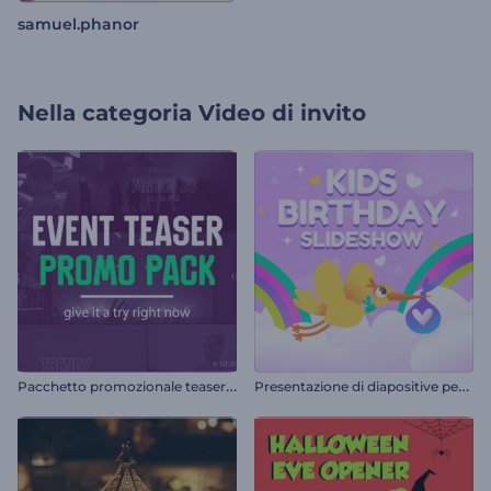
samuel.phanor
Nella categoria
Video di invito
P
acchetto promozionale teaser dell'evento
P
resentazione di diapositive per compleanni di bambini