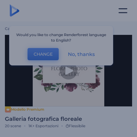
Casa
Modelli
Galleria Fotografica Floreale
Would you like to change Renderforest language
to English?
No, thanks
CHANGE
Modello Premium
Galleria fotografica floreale
20
scene
1K+
Esportazioni
Flessibile