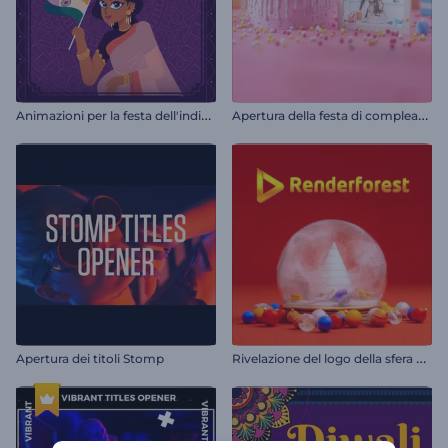
A
nimazioni per la festa dell'indipendenza dell'India
A
pertura della festa di compleanno
R
ivelazione del logo della sfera di neve
Apertura dei titoli Stomp