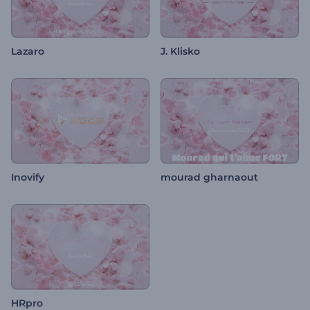
Lazaro
J. Klisko
Inovify
mourad gharnaout
HRpro