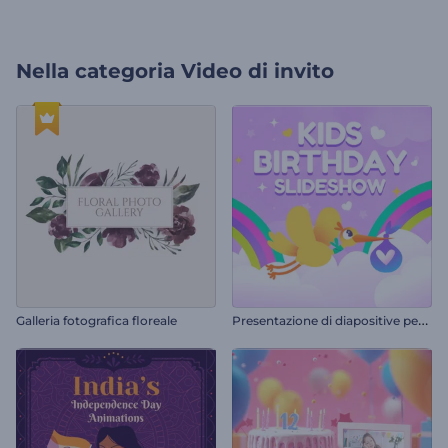
Nella categoria
Video di invito
P
resentazione di diapositive per compleanni di bambini
Galleria fotografica floreale