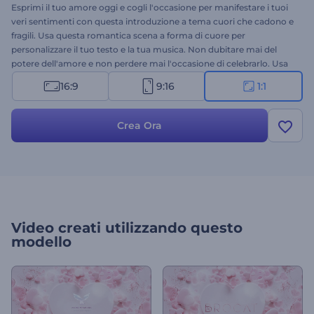
Esprimi il tuo amore oggi e cogli l'occasione per manifestare i tuoi
veri sentimenti con questa introduzione a tema cuori che cadono e
fragili. Usa questa romantica scena a forma di cuore per
personalizzare il tuo testo e la tua musica. Non dubitare mai del
potere dell'amore e non perdere mai l'occasione di celebrarlo. Usa
questo modello come promemoria per le persone che ami,
16:9
9:16
1:1
considerandole una benedizione nella tua vita. Provalo subito!
Crea Ora
Video creati utilizzando questo
modello