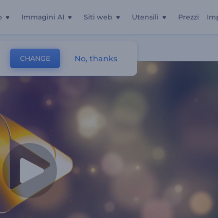
o
Immagini AI
Siti web
Utensili
Prezzi
Im
No, thanks
CHANGE