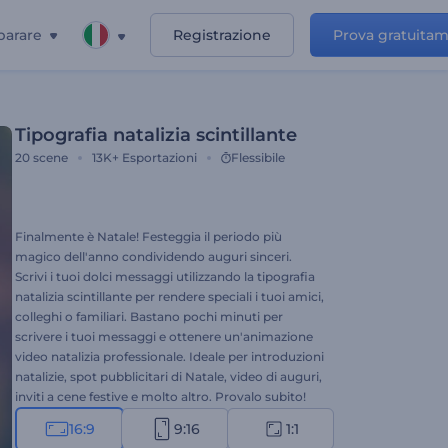
parare
Registrazione
Prova gratuita
Tipografia natalizia scintillante
20
scene
13K+
Esportazioni
Flessibile
Finalmente è Natale! Festeggia il periodo più
magico dell'anno condividendo auguri sinceri.
Scrivi i tuoi dolci messaggi utilizzando la tipografia
natalizia scintillante per rendere speciali i tuoi amici,
colleghi o familiari. Bastano pochi minuti per
scrivere i tuoi messaggi e ottenere un'animazione
video natalizia professionale. Ideale per introduzioni
natalizie, spot pubblicitari di Natale, video di auguri,
inviti a cene festive e molto altro. Provalo subito!
16:9
9:16
1:1