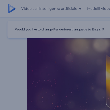
Video sull'intelligenza artificiale
Modelli vide
Casa
Modelli
Tipografia Natalizia Scintillante
Would you like to change Renderforest language to English?