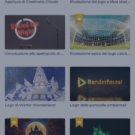
R
ivelazione del logo a sfera stratificata
Apertura di Cinematic Clouds
I
ntroduzione allo spettacolo di stand-up comedy
R
ivelazione epica del logo calcistico
Logo di Winter Wonderland
Logo delle particelle ambientali