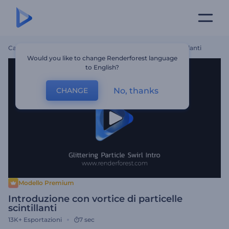
Casa
Modelli
Introduzione Con Vortice Di Particelle Scintillanti
Would you like to change Renderforest language
to English?
No, thanks
CHANGE
Modello Premium
Introduzione con vortice di particelle
scintillanti
13K+
Esportazioni
7 sec