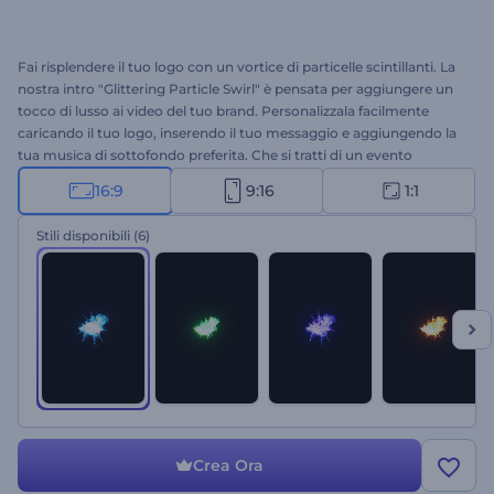
Fai risplendere il tuo logo con un vortice di particelle scintillanti. La
nostra intro "Glittering Particle Swirl" è pensata per aggiungere un
tocco di lusso ai video del tuo brand. Personalizzala facilmente
caricando il tuo logo, inserendo il tuo messaggio e aggiungendo la
tua musica di sottofondo preferita. Che si tratti di un evento
glamour, una presentazione aziendale o un'intro per YouTube,
16:9
9:16
1:1
questo template farà brillare il tuo logo. Crea un'intro
indimenticabile in pochi clic!
Stili disponibili
(6)
Crea Ora