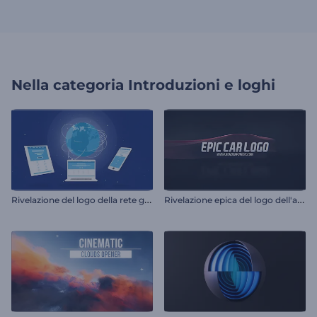
Nella categoria
Introduzioni e loghi
R
ivelazione del logo della rete globale
R
ivelazione epica del logo dell'auto