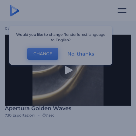
Casa
Modelli
Apertura Golden Waves
Would you like to change Renderforest language
to English?
No, thanks
CHANGE
Apertura Golden Waves
730
Esportazioni
7 sec