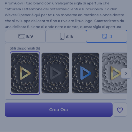
Promuovi il tuo brand con un'elegante sigla di apertura che
catturerà l'attenzione dei potenziali clienti e li incuriosirà. Golden
Waves Opener è qui per te: una moderna animazione a onde dorate
che si sviluppa dal centro fino a rivelare il tuo logo. Caratterizzata da
una delicata fusione di onde nere e dorate, questa sigla di apertura
moderna è la garanzia del successo di qualsiasi progetto
16:9
9:16
1:1
commerciale. Bastano pochi minuti per caricare il tuo logo, scrivere
il tuo slogan e attendere qualche istante per ottenere la tua sigla di
Stili disponibili
(6)
apertura animata professionale. Perfetta per sigle aziendali, lanci di
prodotto, promozioni di gioiellerie e molto altro. Aggiungi un tocco
di eleganza al tuo progetto e lascia un'impressione duratura sul tuo
pubblico di riferimento con questa sigla di apertura moderna.
Provala subito!
Crea Ora