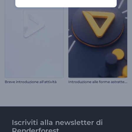
I
ntroduzione alle forme astratte 3D
Breve introduzione all'attività
Iscriviti alla newsletter di
Renderforest