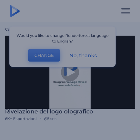
Casa
Modelli
Rivelazione Del Logo Olografico
Would you like to change Renderforest language
to English?
No, thanks
CHANGE
Rivelazione del logo olografico
6K+
Esportazioni
5 sec