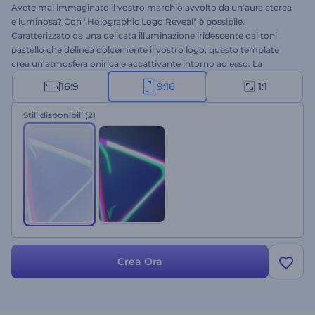
Avete mai immaginato il vostro marchio avvolto da un'aura eterea
e luminosa? Con "Holographic Logo Reveal" è possibile.
Caratterizzato da una delicata illuminazione iridescente dai toni
pastello che delinea dolcemente il vostro logo, questo template
crea un'atmosfera onirica e accattivante intorno ad esso. La
personalizzazione è semplicissima: caricate il vostro logo, digitate il
16:9
9:16
1:1
vostro slogan e selezionate la vostra musica di sottofondo preferita.
Perfetto per i marchi che apprezzano un'estetica delicata, elegante
Stili disponibili
(2)
e minimalista. Provatelo subito!
Crea Ora