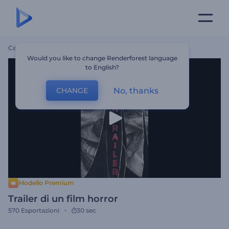
Casa
Modelli
Trailer Di Un Film Horror
Would you like to change Renderforest language
to English?
No, thanks
CHANGE
Modello Premium
Trailer di un film horror
570
Esportazioni
30 sec