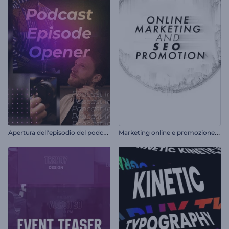
A
pertura dell'episodio del podcast
M
arketing online e promozione SEO