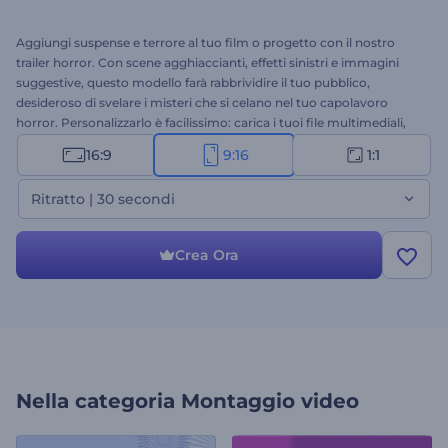
Aggiungi suspense e terrore al tuo film o progetto con il nostro
trailer horror. Con scene agghiaccianti, effetti sinistri e immagini
suggestive, questo modello farà rabbrividire il tuo pubblico,
desideroso di svelare i misteri che si celano nel tuo capolavoro
horror. Personalizzarlo è facilissimo: carica i tuoi file multimediali,
inserisci i testi, apporta le modifiche necessarie e completa il tuo
16:9
9:16
1:1
inquietante video con musica di sottofondo o persino con la tua
voce fuori campo. Perfetto per film horror, teaser avvincenti,
Ritratto | 30 secondi
promozioni di Halloween, intro spettrali e molto altro. Crea ora!
Crea Ora
Nella categoria
Montaggio video