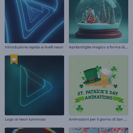
A
pribottiglie magico a forma di palla di neve
Introduzione rapida ai livelli neon
A
nimazioni per il giorno di San Patrizio
Logo al neon luminoso