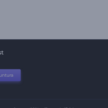
st
untura