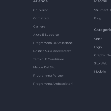
Azienda
Risorse
Chi Siamo
Strumenti 
Contattaci
Blog
Carriere
Categori
Aiuto E Supporto
Video
Programma Di Affiliazione
Logo
Politica Sulla Riservatezza
Graphic De
Termini E Condizioni
Sito Web
Mappa Del Sito
Modello
Programma Partner
Programma Ambasciatori