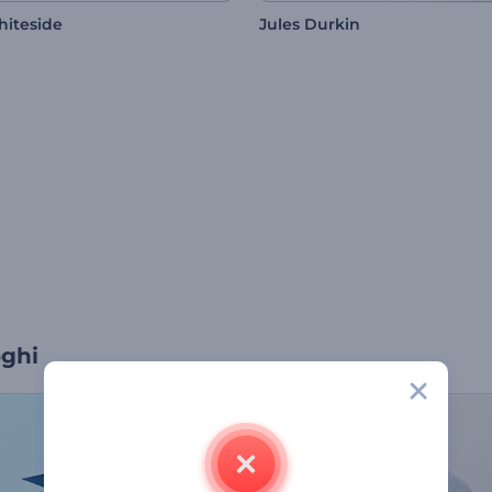
hiteside
Jules Durkin
oghi