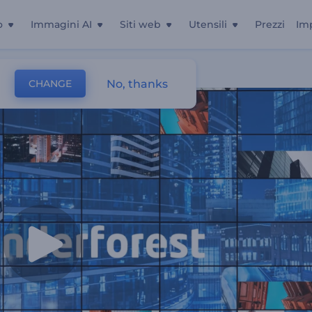
o
Immagini AI
Siti web
Utensili
Prezzi
Im
No, thanks
CHANGE