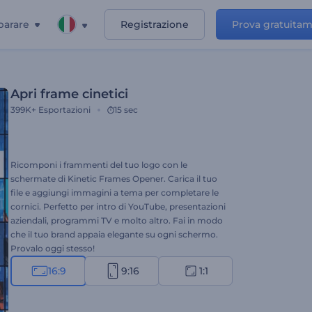
parare
Registrazione
Prova gratuita
Apri frame cinetici
399K+
Esportazioni
15 sec
Ricomponi i frammenti del tuo logo con le
schermate di Kinetic Frames Opener. Carica il tuo
file e aggiungi immagini a tema per completare le
cornici. Perfetto per intro di YouTube, presentazioni
aziendali, programmi TV e molto altro. Fai in modo
che il tuo brand appaia elegante su ogni schermo.
Provalo oggi stesso!
16:9
9:16
1:1