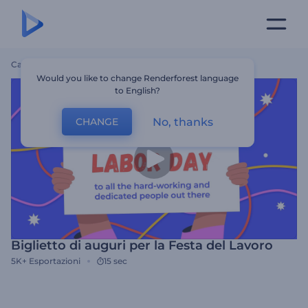
Casa
Modelli
Biglietto Di Auguri Per La Festa Del Lavoro
Would you like to change Renderforest language
to English?
No, thanks
CHANGE
Biglietto di auguri per la Festa del Lavoro
5K+
Esportazioni
15 sec