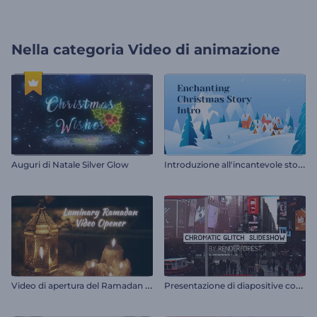
Nella categoria
Video di animazione
I
ntroduzione all'incantevole storia di Natale
Auguri di Natale Silver Glow
V
ideo di apertura del Ramadan di Luminary
P
resentazione di diapositive con glitch cromatici