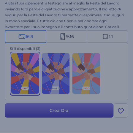
Aiuta i tuoi dipendenti a festeggiare al meglio la Festa del Lavoro
inviando loro parole di gratitudine e apprezzamento. Il biglietto di
auguri per la Festa del Lavoro ti permette di esprimere i tuoi auguri
in modo speciale. È tutto ciò che ti serve per onorare ogni
lavoratore per il suo impegno e il contributo quotidiano. Carica il
tuo logo, scrivi il tuo messaggio e attendi qualche minuto per
16:9
9:16
1:1
ottenere il tuo video professionale. Mostra il tuo apprezzamento per
il duro lavoro di ogni singolo dipendente in un modo unico. Prova
Stili disponibili
(3)
subito questo modello!
Crea Ora