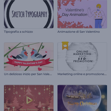
Tipografia a schizzo
Animazione di San Valentino
U
n delizioso inizio per San Valentino
M
arketing online e promozione SEO