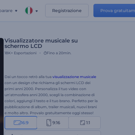
parare
Registrazione
Prova gratuita
Visualizzatore musicale su
schermo LCD
18K+
Esportazioni
Fino a 20min.
Dai un tocco retrò alla tua
visualizzazione musicale
con un design che richiama gli schermi LCD dei
primi anni 2000. Personalizza il tuo video con
un'atmosfera anni 2000, scegli la combinazione di
colori, aggiungi il testo e il tuo brano. Perfetto per la
pubblicazione di album, trailer musicali, nuovi brani
e molto altro. Provalo gratuitamente oggi stesso!
16:9
9:16
1:1