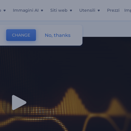
o
Immagini AI
Siti web
Utensili
Prezzi
Im
No, thanks
CHANGE