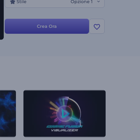
Stile
Opzione 1
Crea Ora