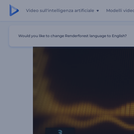
Video sull'intelligenza artificiale
Modelli vide
Casa
Modelli
Visualizzatore Musicale Su Schermo LCD
Would you like to change Renderforest language to English?