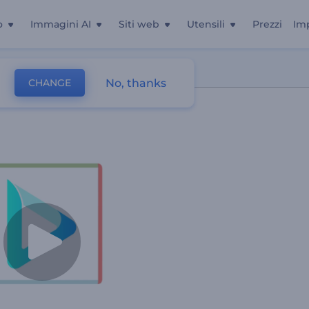
o
Immagini AI
Siti web
Utensili
Prezzi
Im
s
No, thanks
CHANGE