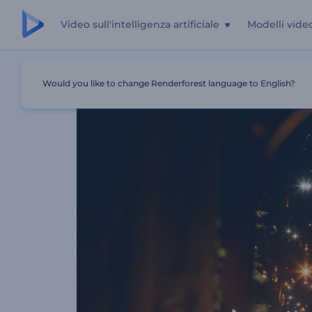
Video sull'intelligenza artificiale
Modelli vide
Casa
Modelli
Video Di Apertura Del Ramadan Di Lumin
Would you like to change Renderforest language to English?