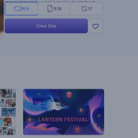
messaggi speciali e scegli la musica di sottofondo
perfetta per creare un'apertura di Ramadan
16:9
9:16
1:1
indimenticabile. Crea ora!
Crea Ora