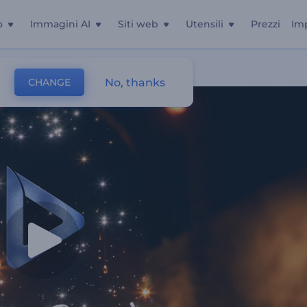
o
Immagini AI
Siti web
Utensili
Prezzi
Im
ary
No, thanks
CHANGE