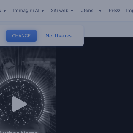
o
Immagini AI
Siti web
Utensili
Prezzi
Im
No, thanks
CHANGE