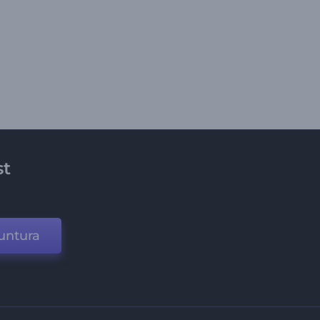
st
untura