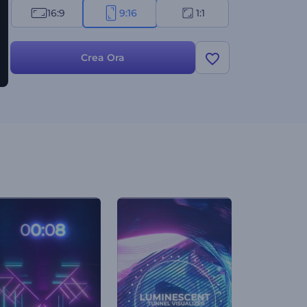
16:9
9:16
1:1
Crea Ora