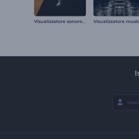
Visualizzatore sonoro di echi enigmatici
I