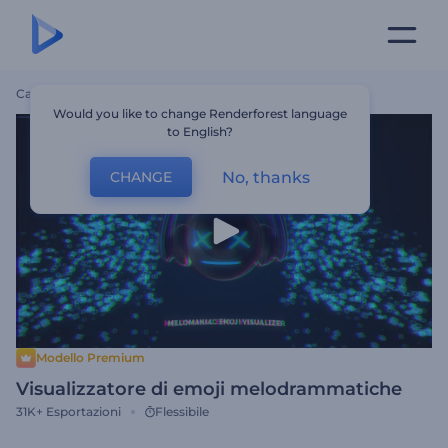
Casa
Modelli
Visualizzatore Di Emoji Melodrammatiche
Would you like to change Renderforest language
to English?
No, thanks
CHANGE
Modello Premium
Visualizzatore di emoji melodrammatiche
31K+
Esportazioni
Flessibile