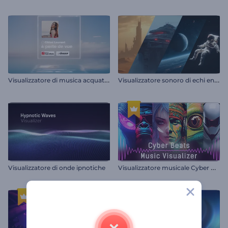
V
isualizzatore di musica acquatica
V
isualizzatore sonoro di echi enigmatici
V
isualizzatore musicale Cyber Beats
Visualizzatore di onde ipnotiche