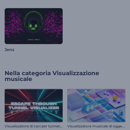
Jens
Nella categoria
Visualizzazione
musicale
V
isualizzatore di cavi per tunnel al neon
V
isualizzatore musicale di oggetti cinetici