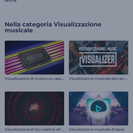
Arn-E
Nella categoria
Visualizzazione
musicale
V
isualizzatore di musica su cassetta retrò
V
isualizzatore musicale del canale YouTube
V
isualizzatore di luci reattive all'audio
Visualizzatore musicale di bassi