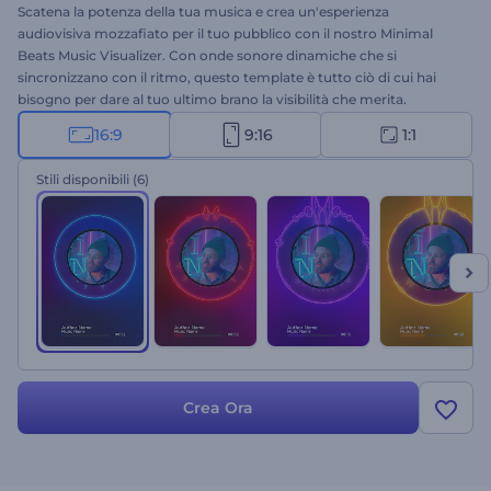
Scatena la potenza della tua musica e crea un'esperienza
audiovisiva mozzafiato per il tuo pubblico con il nostro Minimal
Beats Music Visualizer. Con onde sonore dinamiche che si
sincronizzano con il ritmo, questo template è tutto ciò di cui hai
bisogno per dare al tuo ultimo brano la visibilità che merita.
Aggiungi il titolo della tua canzone e il nome dell'artista, carica la
16:9
9:16
1:1
tua traccia audio e promuovi il tuo
visualizzatore
minimalista ma di
alta qualità su diverse piattaforme musicali. Perfetto per
Stili disponibili
(6)
presentazioni di brani, lanci di album, promozioni di canali musicali
e altri progetti musicali. Crea ora!
Crea Ora