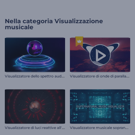
Nella categoria
Visualizzazione
musicale
V
isualizzatore dello spettro audio al neon
V
isualizzatore di onde di parallasse
V
isualizzatore di luci reattive all'audio
V
isualizzatore musicale soprannaturale