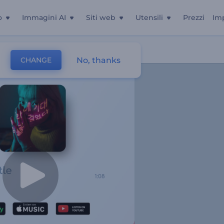
o
Immagini AI
Siti web
Utensili
Prezzi
Im
No, thanks
CHANGE