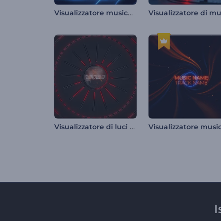
Visualizzatore musicale Neon Lines
Visualizzatore di luci reattive all'audio
I