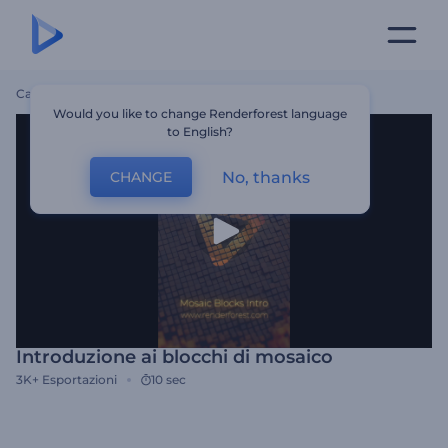
Casa
Modelli
Introduzione Ai Blocchi Di Mosaico
Would you like to change Renderforest language
to English?
No, thanks
CHANGE
Introduzione ai blocchi di mosaico
3K+
Esportazioni
10 sec