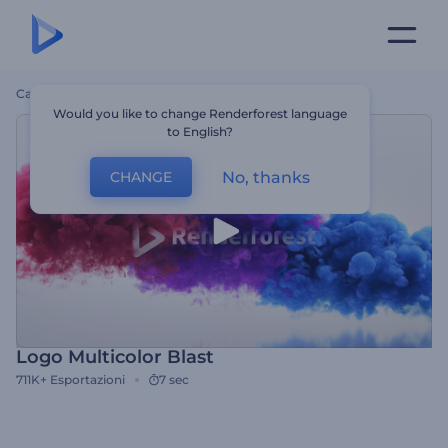
Casa
Modelli
Logo Multicolor Blast
Would you like to change Renderforest language
to English?
No, thanks
CHANGE
Logo Multicolor Blast
711K+
Esportazioni
7 sec