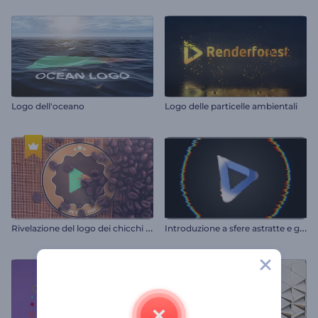
Logo dell'oceano
Logo delle particelle ambientali
R
ivelazione del logo dei chicchi di caffè
I
ntroduzione a sfere astratte e glitchate