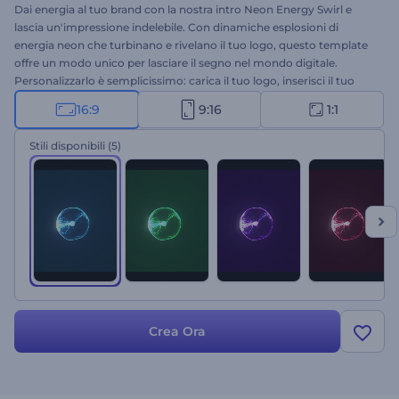
Dai energia al tuo brand con la nostra intro Neon Energy Swirl e
lascia un'impressione indelebile. Con dinamiche esplosioni di
energia neon che turbinano e rivelano il tuo logo, questo template
offre un modo unico per lasciare il segno nel mondo digitale.
Personalizzarlo è semplicissimo: carica il tuo logo, inserisci il tuo
slogan e aggiungi la musica di sottofondo dalla nostra vasta libreria
16:9
9:16
1:1
musicale. Ideale per aziende, influencer o chiunque voglia creare
l'atmosfera perfetta per una presentazione elettrizzante. Crea ora!
Stili disponibili
(5)
Crea Ora