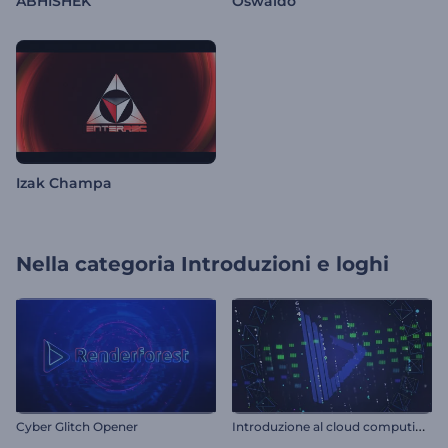
ABHISHEK
Oswaldo
Izak Champa
Nella categoria
Introduzioni e loghi
I
ntroduzione al cloud computing e all'hosting
Cyber Glitch Opener