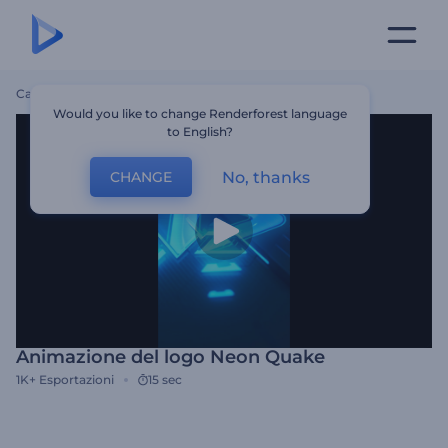
Casa
Modelli
Animazione Del Logo Neon Quake
Would you like to change Renderforest language
to English?
No, thanks
CHANGE
Animazione del logo Neon Quake
1K+
Esportazioni
15 sec