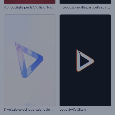
A
pribottiglie per la Vigilia di Natale
I
ntroduzione alle particelle scintillanti vorticose
R
ivelazione del logo aziendale minimalista
Logo Swift Glitch