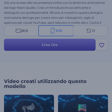
Dai una scossa alla tua presenza online con la dinamica animazione
del logo Neon Quake. Crea un'introduzione accattivante e
distinguiti con professionalità. Sfrutta al massimo questa energica
animazione del logo per creare intro per videogiochi, sigle di
apertura per canali YouTube, spot televisivi e molto altro. Carica il
tuo logo e ottieni un'animazione professionale in pochi minuti. Non
16:9
9:16
1:1
esitare a provarla subito gratuitamente!
Crea Ora
Video creati utilizzando questo
modello