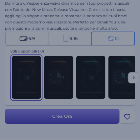
Dai vita a un'esperienza visiva dinamica per i tuoi progetti musicali
con l'aiuto del New Music Release Visualizer. Carica la tua traccia,
aggiungi lo slogan e preparati a mostrare la potenza dei tuoi brani
con questo moderno visualizzatore. Perfetto per canali YouTube,
promozioni di album musicali, uscite di singoli e molto altro.
Preparati a stupire tutti con un visualizzatore musicale di grande
16:9
9:16
1:1
impatto. Provalo subito!
Stili disponibili
(10)
Crea Ora