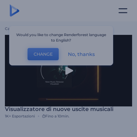
Casa
Modelli
Visualizzatore Di Nuove Uscite Musicali
Would you like to change Renderforest language
to English?
No, thanks
CHANGE
Visualizzatore di nuove uscite musicali
1K+
Esportazioni
Fino a 10min.