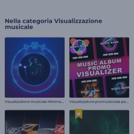
Nella categoria
Visualizzazione
musicale
V
isualizzatore musicale Minimal Beats
V
isualizzatore promozionale per album musicali