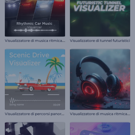
V
isualizzatore di musica ritmica per auto
Visualizzatore di tunnel futuristici
V
isualizzatore di percorsi panoramici
V
isualizzatore di musica ritmica per cuffie