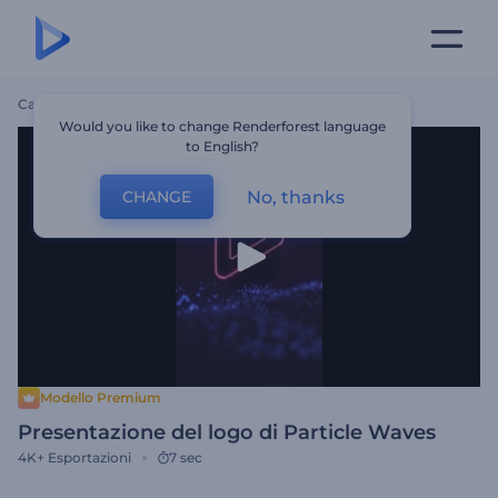
Casa
Modelli
Presentazione Del Logo Di Particle Waves
Would you like to change Renderforest language
to English?
No, thanks
CHANGE
Modello Premium
Presentazione del logo di Particle Waves
4K+
Esportazioni
7 sec