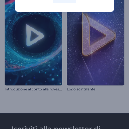
I
ntroduzione al conto alla rovescia del tunnel cosmico
Logo scintillante
Iscriviti alla newsletter di