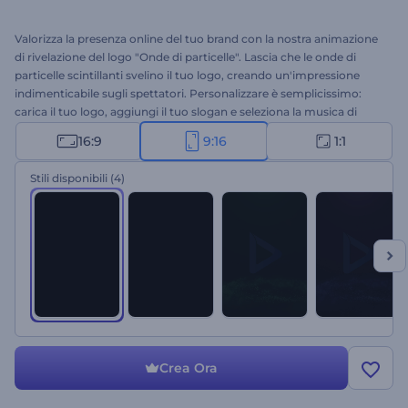
Valorizza la presenza online del tuo brand con la nostra animazione
di rivelazione del logo "Onde di particelle". Lascia che le onde di
particelle scintillanti svelino il tuo logo, creando un'impressione
indimenticabile sugli spettatori. Personalizzare è semplicissimo:
carica il tuo logo, aggiungi il tuo slogan e seleziona la musica di
sottofondo che preferisci dalla nostra libreria musicale. Che tu stia
16:9
9:16
1:1
creando un'introduzione aziendale, una presentazione di prodotto
o un progetto creativo, questa introduzione darà al tuo brand un
Stili disponibili
(4)
tocco di stile in più. Inizia subito!
Crea Ora