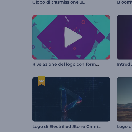
Globo di trasmissione 3D
Bloom
Rivelazione del logo con forme astratte
Introdu
Logo di Electrified Stone Gaming
Logo d