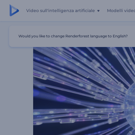
Video sull'intelligenza artificiale
Modelli vide
Casa
Modelli
Introduzione All'Orb Quantico
Would you like to change Renderforest language to English?