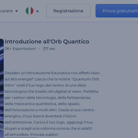
parare
Registrazione
Prova gratuita
Introduzione all'Orb Quantico
3K+
Esportazioni
7 sec
Desideri un'introduzione futuristica con effetti visivi
ad alta energia? Lascia che la nostra "Quantum Orb
Intro" riveli il tuo logo dal centro di una sfera
tecnologica che irradia reti digitali al neon. Perfetta
per i settori della tecnologia, della fantascienza,
della meccanica quantistica, dello spazio,
dell'innovazione e molti altri. Grazie al suo centro
energico, il tuo brand diventerà il fulcro
dell'attenzione. Carica il tuo logo, aggiungi il tuo
slogan e scegli una colonna sonora che si adatti
all'atmosfera. Provala subito!