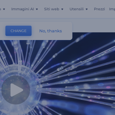
o
Immagini AI
Siti web
Utensili
Prezzi
Im
No, thanks
CHANGE