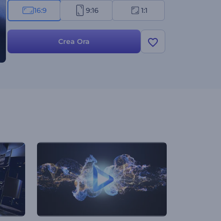
16:9
9:16
1:1
Crea Ora