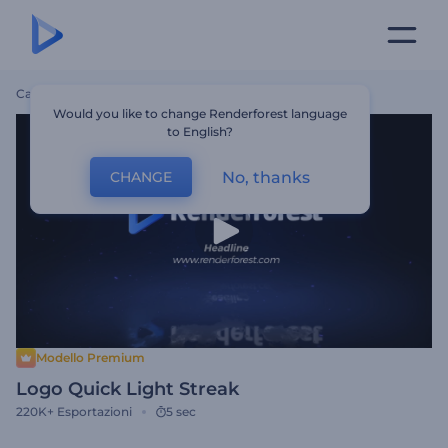
Casa
Modelli
Logo Quick Light Streak
Would you like to change Renderforest language
to English?
No, thanks
CHANGE
Modello Premium
Logo Quick Light Streak
220K+
Esportazioni
5 sec