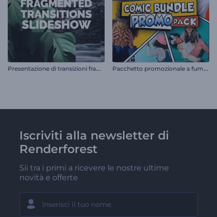
P
resentazione di transizioni frammentate
P
acchetto promozionale a fumetti
Iscriviti alla newsletter di
Renderforest
Sii tra i primi a ricevere le nostre ultime
novità e offerte