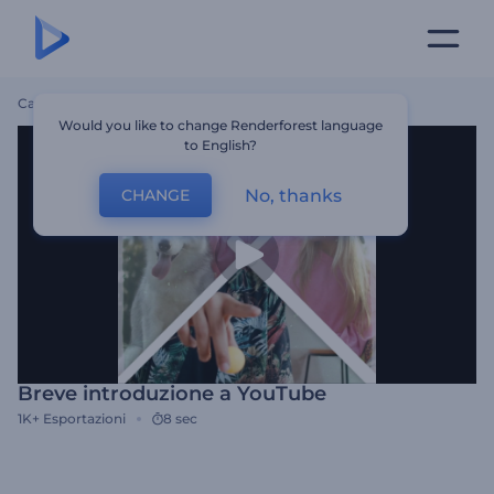
Casa
Modelli
Breve Introduzione A YouTube
Would you like to change Renderforest language
to English?
No, thanks
CHANGE
Breve introduzione a YouTube
1K+
Esportazioni
8 sec