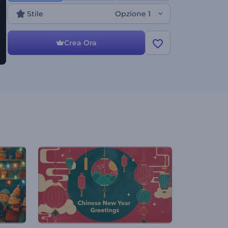
promozionali e molto altro. Crea ora e rendi il tuo
Stile
Opzione 1
brand indimenticabile!
Crea Ora