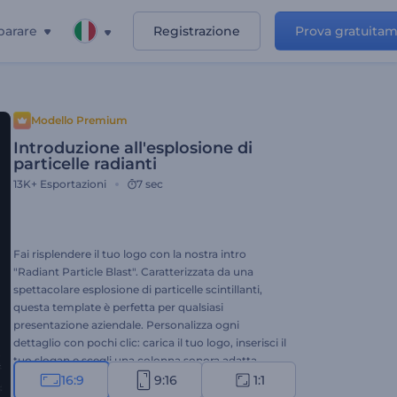
parare
Registrazione
Prova gratuita
Modello Premium
Introduzione all'esplosione di
particelle radianti
13K+
Esportazioni
7 sec
Fai risplendere il tuo logo con la nostra intro
"Radiant Particle Blast". Caratterizzata da una
spettacolare esplosione di particelle scintillanti,
questa template è perfetta per qualsiasi
presentazione aziendale. Personalizza ogni
dettaglio con pochi clic: carica il tuo logo, inserisci il
tuo slogan e scegli una colonna sonora adatta.
Ideale per intro aziendali, outro di canali YouTube,
16:9
9:16
1:1
aperture di presentazioni glamour, video