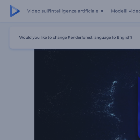
Video sull'intelligenza artificiale
Modelli vide
Casa
Modelli
Introduzione All'esplosione Di Particelle R
Would you like to change Renderforest language to English?