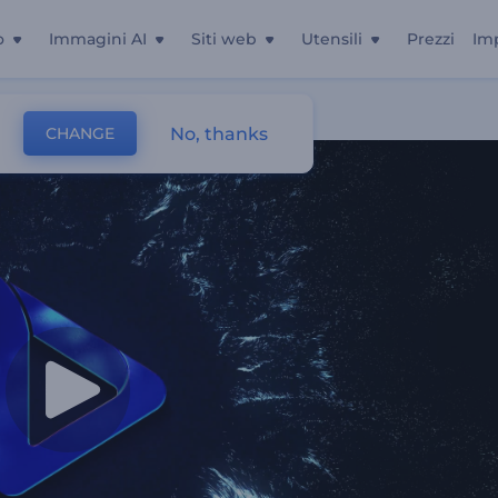
o
Immagini AI
Siti web
Utensili
Prezzi
Im
adianti
No, thanks
CHANGE