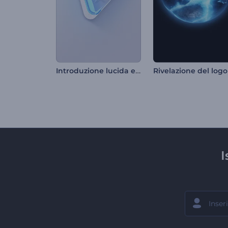
Introduzione lucida e pulita
I