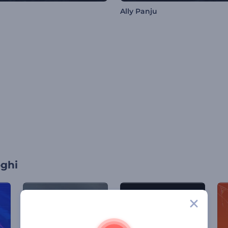
Ally Panju
oghi