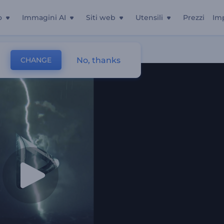
o
Immagini AI
Siti web
Utensili
Prezzi
Im
No, thanks
CHANGE