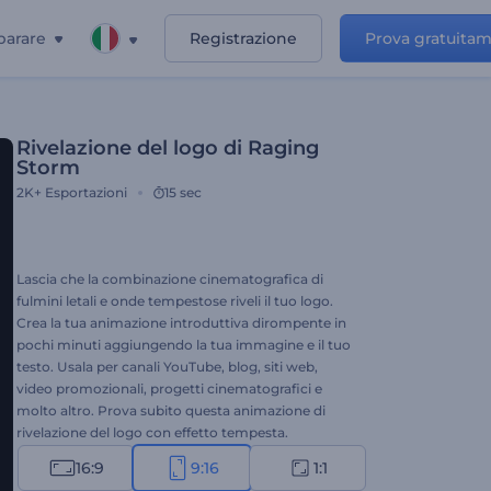
parare
Registrazione
Prova gratuita
Rivelazione del logo di Raging
Storm
2K+
Esportazioni
15 sec
Lascia che la combinazione cinematografica di
fulmini letali e onde tempestose riveli il tuo logo.
Crea la tua animazione introduttiva dirompente in
pochi minuti aggiungendo la tua immagine e il tuo
testo. Usala per canali YouTube, blog, siti web,
video promozionali, progetti cinematografici e
molto altro. Prova subito questa animazione di
rivelazione del logo con effetto tempesta.
16:9
9:16
1:1