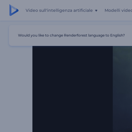
Video sull'intelligenza artificiale
Modelli vide
Casa
Modelli
Rivelazione Del Logo Di Raging Storm
Would you like to change Renderforest language to English?