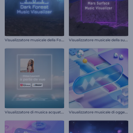
V
isualizzatore musicale della Foresta Oscura
V
isualizzatore musicale della superficie marziana
V
isualizzatore di musica acquatica
V
isualizzatore musicale di oggetti cinetici