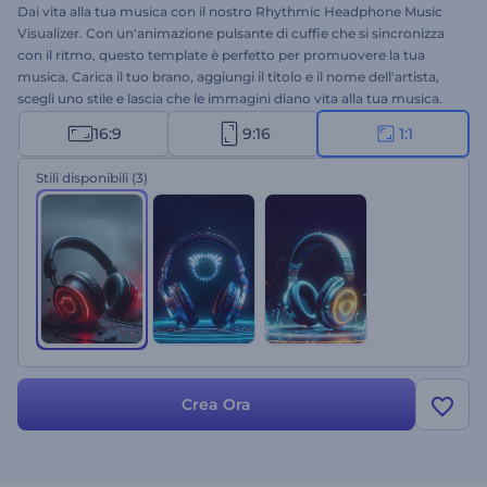
Dai vita alla tua musica con il nostro Rhythmic Headphone Music
Visualizer. Con un'animazione pulsante di cuffie che si sincronizza
con il ritmo, questo template è perfetto per promuovere la tua
musica. Carica il tuo brano, aggiungi il titolo e il nome dell'artista,
scegli uno stile e lascia che le immagini diano vita alla tua musica.
Ideale per musicisti, DJ, produttori musicali e YouTuber che
16:9
9:16
1:1
vogliono dare una spinta al proprio canale con nuovi video
musicali. Crea ora e fai risaltare la tua musica!
Stili disponibili
(3)
Crea Ora