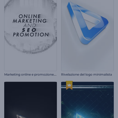
M
arketing online e promozione SEO
Rivelazione del logo minimalista