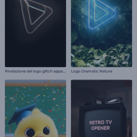
R
ivelazione del logo glitch appariscente
Logo Dramatic Nature