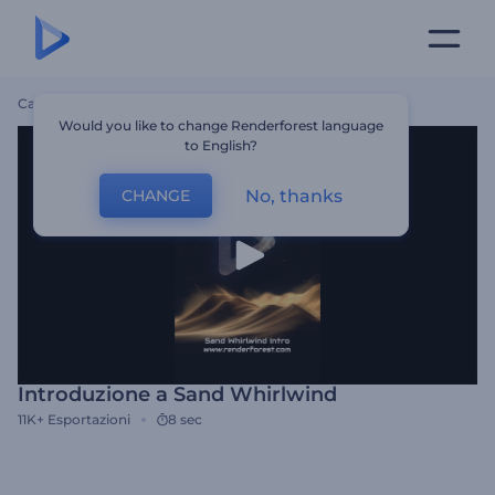
Casa
Modelli
Introduzione A Sand Whirlwind
Would you like to change Renderforest language
to English?
No, thanks
CHANGE
Introduzione a Sand Whirlwind
11K+
Esportazioni
8 sec