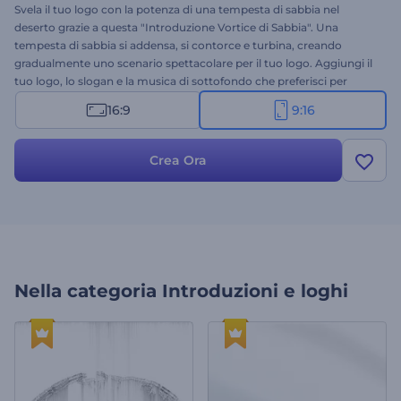
Svela il tuo logo con la potenza di una tempesta di sabbia nel
deserto grazie a questa "Introduzione Vortice di Sabbia". Una
tempesta di sabbia si addensa, si contorce e turbina, creando
gradualmente uno scenario spettacolare per il tuo logo. Aggiungi il
tuo logo, lo slogan e la musica di sottofondo che preferisci per
creare una presentazione unica e di grande impatto. Perfetta per
16:9
9:16
presentazioni cinematografiche, trailer, progetti creativi, contenuti
a tema naturalistico e molto altro. Crea ora e rendi il tuo logo il
centro dell'attenzione!
Crea Ora
Nella categoria
Introduzioni e loghi