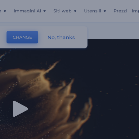
o
Immagini AI
Siti web
Utensili
Prezzi
Im
No, thanks
CHANGE