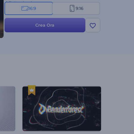
dell'attenzione!
16:9
9:16
Crea Ora