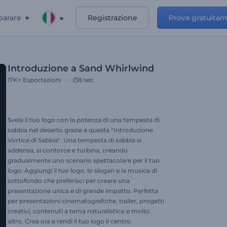
parare
Registrazione
Prova gratuita
Introduzione a Sand Whirlwind
17K+
Esportazioni
8 sec
Svela il tuo logo con la potenza di una tempesta di
sabbia nel deserto grazie a questa "Introduzione
Vortice di Sabbia". Una tempesta di sabbia si
addensa, si contorce e turbina, creando
gradualmente uno scenario spettacolare per il tuo
logo. Aggiungi il tuo logo, lo slogan e la musica di
sottofondo che preferisci per creare una
presentazione unica e di grande impatto. Perfetta
per presentazioni cinematografiche, trailer, progetti
creativi, contenuti a tema naturalistico e molto
altro. Crea ora e rendi il tuo logo il centro