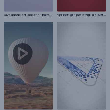
R
ivelazione del logo con ribaltamento dei livelli
A
pribottiglie per la Vigilia di Natale