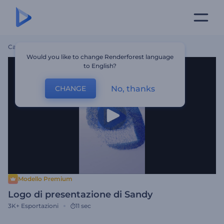
Casa
Modelli
Logo Di Presentazione Di Sandy
Would you like to change Renderforest language
to English?
No, thanks
CHANGE
Modello Premium
Logo di presentazione di Sandy
3K+
Esportazioni
11 sec