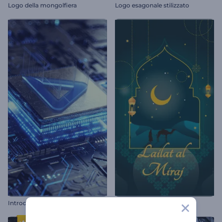
Logo della mongolfiera
Logo esagonale stilizzato
I
ntroduzione ai circuiti ad alta tecnologia
Lailat al MirajAnimazioni