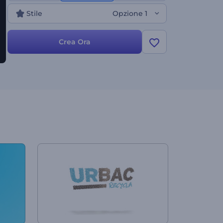
Stile
Opzione 1
Crea Ora