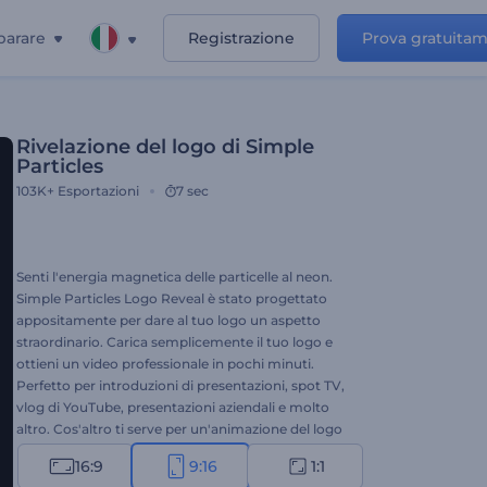
parare
Registrazione
Prova gratuita
Rivelazione del logo di Simple
Particles
103K+
Esportazioni
7 sec
Senti l'energia magnetica delle particelle al neon.
Simple Particles Logo Reveal è stato progettato
appositamente per dare al tuo logo un aspetto
straordinario. Carica semplicemente il tuo logo e
ottieni un video professionale in pochi minuti.
Perfetto per introduzioni di presentazioni, spot TV,
vlog di YouTube, presentazioni aziendali e molto
altro. Cos'altro ti serve per un'animazione del logo
perfetta? Crea la tua storia di Instagram in pochi
16:9
9:16
1:1
secondi. È gratis!