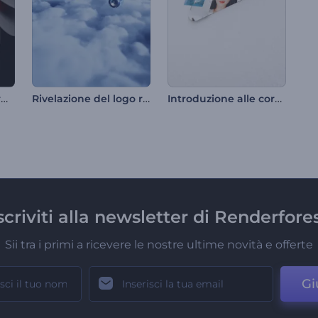
Introduzione alle forme astratte vorticose
Rivelazione del logo realistico dell'aereo
Introduzione alle cornici per foto a mosaico
scriviti alla newsletter di Renderfore
Sii tra i primi a ricevere le nostre ultime novità e offerte
Gi