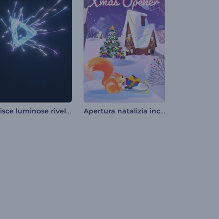
Strisce luminose rivelano il logo
Apertura natalizia incantata