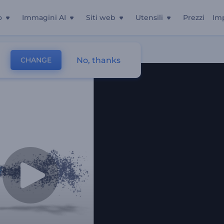
o
Immagini AI
Siti web
Utensili
Prezzi
Im
No, thanks
CHANGE