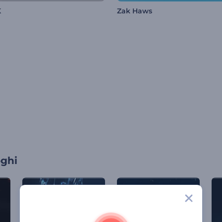
K
Zak Haws
oghi