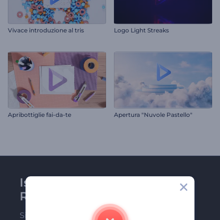
Vivace introduzione al tris
Logo Light Streaks
Apribottiglie fai-da-te
Apertura "Nuvole Pastello"
Iscriviti alla newsletter di
Renderforest
Sii tra i primi a ricevere le nostre ultime