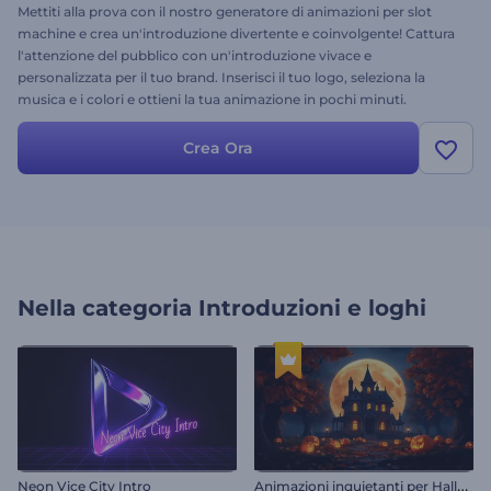
Mettiti alla prova con il nostro generatore di animazioni per slot
machine e crea un'introduzione divertente e coinvolgente! Cattura
l'attenzione del pubblico con un'introduzione vivace e
personalizzata per il tuo brand. Inserisci il tuo logo, seleziona la
musica e i colori e ottieni la tua animazione in pochi minuti.
Perfetto per canali di gioco, promozioni di app, centri di
divertimento e molto altro. Prova subito questo modello!
Crea Ora
Nella categoria
Introduzioni e loghi
A
nimazioni inquietanti per Halloween
Neon Vice City Intro